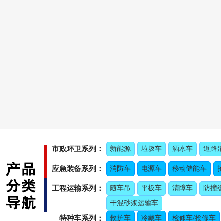
市政环卫系列：
新能源
垃圾车
洒水车
道路
应急装备系列：
消防车
电源车
移动储能车
工程运输系列：
随车吊
平板车
清障车
防撞
干混砂浆运输车
特种车系列：
救护车
冷藏车
检修车/抢修车