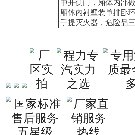
中开侧门，厢体内部
厢体内衬壁装单排卧
手提灭火器，危险品三