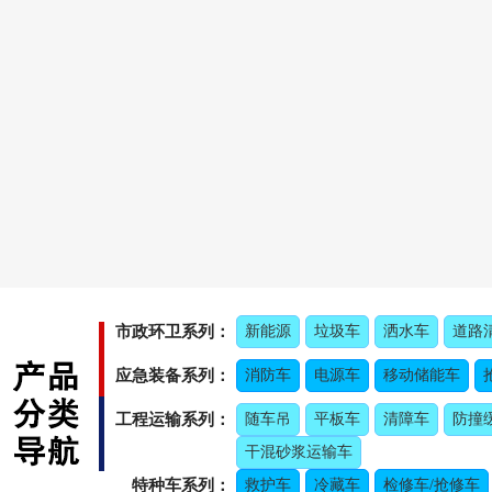
市政环卫系列：
新能源
垃圾车
洒水车
道路
应急装备系列：
消防车
电源车
移动储能车
工程运输系列：
随车吊
平板车
清障车
防撞
干混砂浆运输车
特种车系列：
救护车
冷藏车
检修车/抢修车