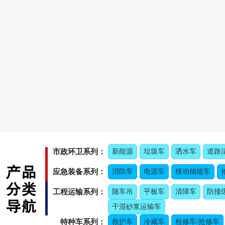
市政环卫系列：
新能源
垃圾车
洒水车
道路
应急装备系列：
消防车
电源车
移动储能车
工程运输系列：
随车吊
平板车
清障车
防撞
干混砂浆运输车
特种车系列：
救护车
冷藏车
检修车/抢修车