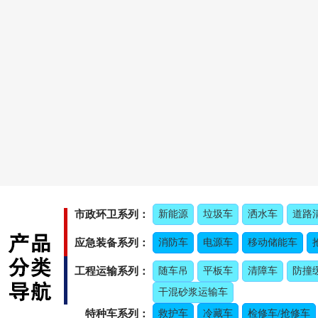
市政环卫系列：
新能源
垃圾车
洒水车
道路
应急装备系列：
消防车
电源车
移动储能车
工程运输系列：
随车吊
平板车
清障车
防撞
干混砂浆运输车
特种车系列：
救护车
冷藏车
检修车/抢修车