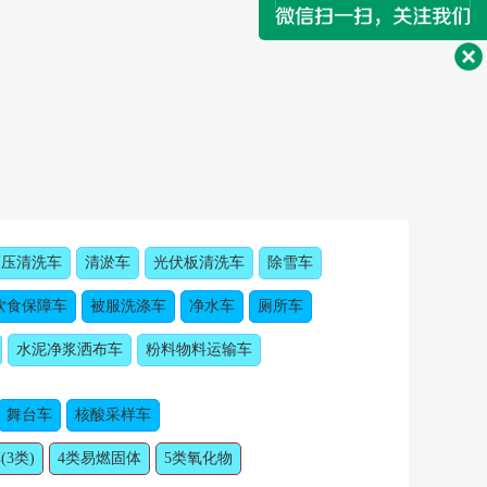
高压清洗车
清淤车
光伏板清洗车
除雪车
饮食保障车
被服洗涤车
净水车
厕所车
水泥净浆洒布车
粉料物料运输车
舞台车
核酸采样车
(3类)
4类易燃固体
5类氧化物