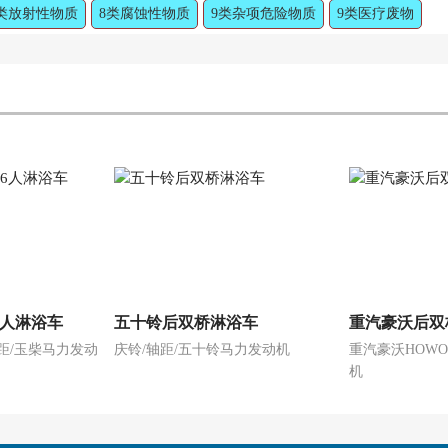
类放射性物质
8类腐蚀性物质
9类杂项危险物质
9类医疗废物
6人淋浴车
五十铃后双桥淋浴车
重汽豪沃后双
轴距/玉柴马力发动
庆铃/轴距/五十铃马力发动机
重汽豪沃HOWO
机