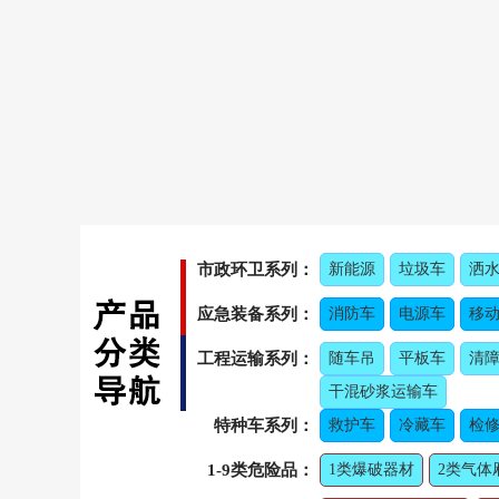
市政环卫系列：
新能源
垃圾车
洒
应急装备系列：
消防车
电源车
移
工程运输系列：
随车吊
平板车
清
干混砂浆运输车
特种车系列：
救护车
冷藏车
检修
1-9类危险品：
1类爆破器材
2类气体