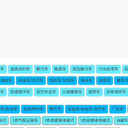
水车
道路清扫车
吸污车
吸粪车
清洗吸污车
污水处理车
动储能车
抢险车/排涝车
指挥车/前突车
淋浴车
宿营车
餐车/
障车
防撞缓冲车
高空作业车
云梯搬家车
搅拌车
沥青洒布车
车/抢修车
散装饲料车
售货车
采血车/体检车/医疗车
广告车
厢式
2类气瓶运输车
3类易燃液体厢式
3类易燃液体罐式
油罐车