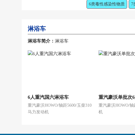
6类毒性感染性物质
7
淋浴车
淋浴车简介：
淋浴车
6人重汽国六淋浴车
重汽豪沃单批次
重汽豪沃HOWO/轴距5600/玉柴310
重汽豪沃HOWO/
马力发动机
机