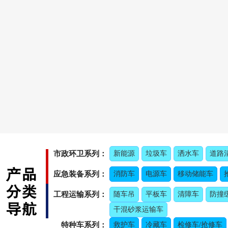
市政环卫系列：
新能源
垃圾车
洒水车
道路
应急装备系列：
消防车
电源车
移动储能车
工程运输系列：
随车吊
平板车
清障车
防撞
干混砂浆运输车
特种车系列：
救护车
冷藏车
检修车/抢修车