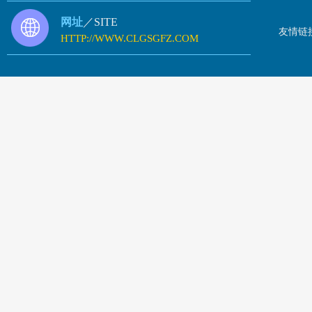
网址
／SITE
友情链
HTTP://WWW.CLGSGFZ.COM