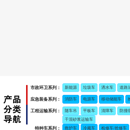
市政环卫系列：
新能源
垃圾车
洒水车
道路
应急装备系列：
消防车
电源车
移动储能车
工程运输系列：
随车吊
平板车
清障车
防撞
干混砂浆运输车
特种车系列：
救护车
冷藏车
检修车/抢修车