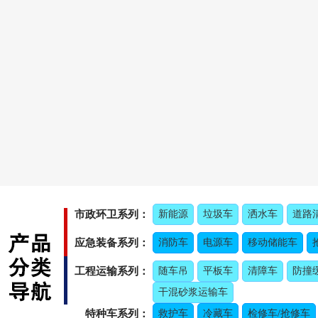
市政环卫系列：
新能源
垃圾车
洒水车
道路
应急装备系列：
消防车
电源车
移动储能车
工程运输系列：
随车吊
平板车
清障车
防撞
干混砂浆运输车
特种车系列：
救护车
冷藏车
检修车/抢修车