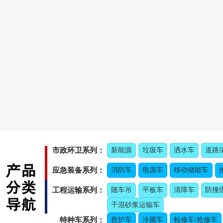
市政环卫系列：
新能源
垃圾车
洒水车
道路
应急装备系列：
消防车
电源车
移动储能车
工程运输系列：
随车吊
平板车
清障车
防撞
干混砂浆运输车
特种车系列：
救护车
冷藏车
检修车/抢修车