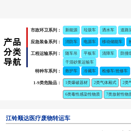
市政环卫系列：
新能源
垃圾车
洒水车
道路
应急装备系列：
消防车
电源车
移动储能车
工程运输系列：
随车吊
平板车
清障车
防撞
干混砂浆运输车
特种车系列：
救护车
冷藏车
检修车/抢修车
1-9类危险品：
1类爆破器材
2类气体厢式
2类
6类毒性感染性物质
7类放射性物
江铃顺达医疗废物转运车