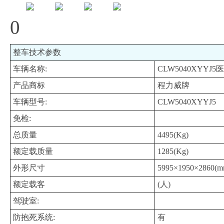
0
整车技术参数
车辆名称:
CLW5040XYYJ
产品商标
程力威牌
车辆型号:
CLW5040XYYJ5
免检:
总质量
4495(Kg)
额定载质量
1285(Kg)
外形尺寸
5995×1950×2860(m
额定载客
(人)
驾驶室:
防抱死系统:
有