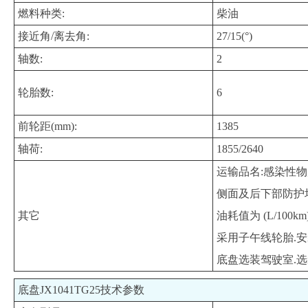
燃料种类:
柴油
接近角/离去角:
27/15(°)
轴数:
2
轮胎数:
6
前轮距(mm):
1385
轴荷:
1855/2640
运输品名:感染性物质
侧面及后下部防护均采
其它
油耗值为 (L/10
采用子午线轮胎.安装
底盘选装驾驶室.
底盘JX1041TG25技术参数