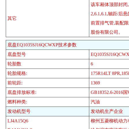
该车厢体顶部封闭,不
2,6.1,6.1,轴
其它
前置排气管,装配限速
股份有限公司。
底盘EQ1035SJ16QCWXP技术参数
底盘型号
EQ1035SJ16QCW
轮胎数
6
轮胎规格:
175R14LT 8PR,18
前轮距:
1369
底盘排放标准:
GB18352.6-2016
燃料种类:
汽油
发动机型号
发动机生产企业
LJ4A15Q6
柳州五菱柳机动力