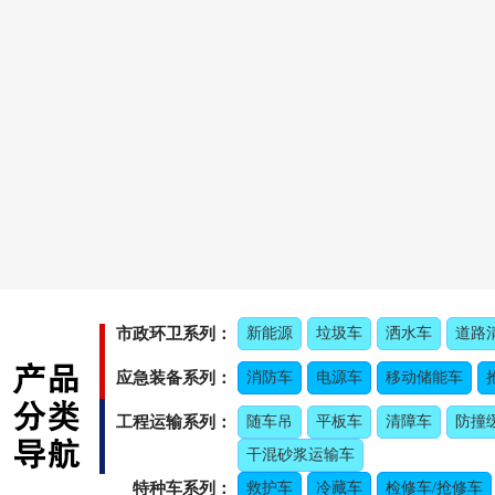
市政环卫系列：
新能源
垃圾车
洒水车
道路
应急装备系列：
消防车
电源车
移动储能车
工程运输系列：
随车吊
平板车
清障车
防撞
干混砂浆运输车
特种车系列：
救护车
冷藏车
检修车/抢修车