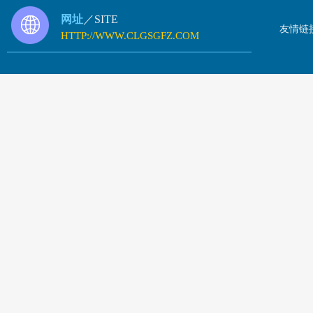
网址
／SITE
友情链
HTTP://WWW.CLGSGFZ.COM