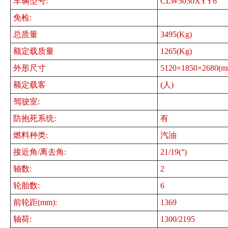
车辆型号:
CLW5030XYY6
免检:
总质量
3495(Kg)
额定载质量
1265(Kg)
外形尺寸
5120×1850×2680(m
额定载客
(人)
驾驶室:
防抱死系统:
有
燃料种类:
汽油
接近角/离去角:
21/19(°)
轴数:
2
轮胎数:
6
前轮距(mm):
1369
轴荷:
1300/2195