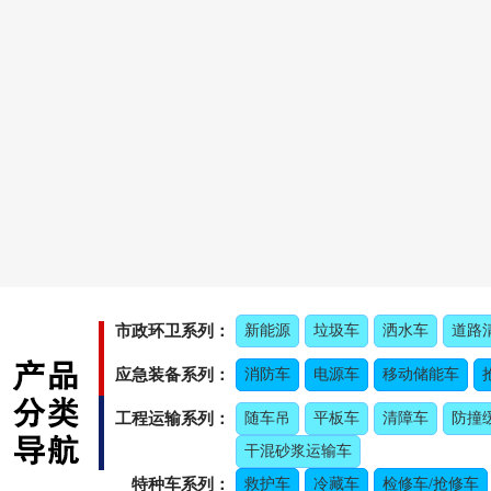
市政环卫系列：
新能源
垃圾车
洒水车
道路
应急装备系列：
消防车
电源车
移动储能车
工程运输系列：
随车吊
平板车
清障车
防撞
干混砂浆运输车
特种车系列：
救护车
冷藏车
检修车/抢修车