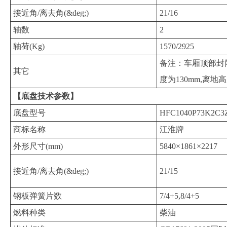
接近角/离去角(&deg;)
21/16
轴数
2
轴荷(Kg)
1570/2925
备注：车厢顶部封闭
其它
度为130mm,离地高度
【底盘技术参数】
底盘型号
HFC1040P73K2C3
商标名称
江淮牌
外形尺寸(mm)
5840×1861×2217
接近角/离去角(&deg;)
21/15
钢板弹簧片数
7/4+5,8/4+5
燃料种类
柴油