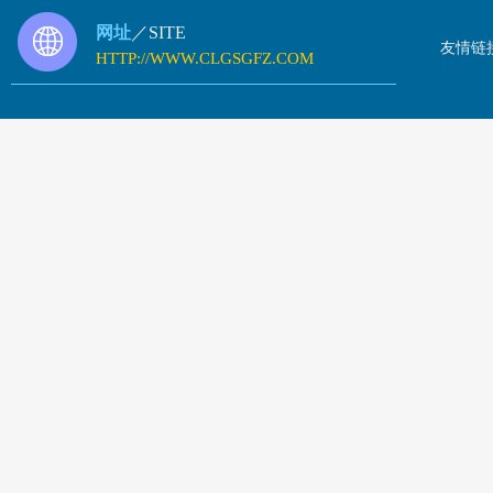
网址
／SITE
友情链
HTTP://WWW.CLGSGFZ.COM